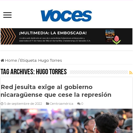
Home
/
Etiqueta:
Hugo Torres
Tag Archives:
Hugo Torres
Red jesuita exige al gobierno
nicaragüense que cese la represión
5 de septiembre de 2022
Centroamérica
0