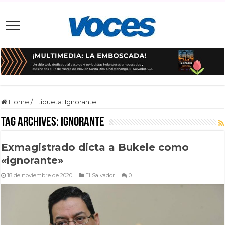
Home
/
Etiqueta:
Ignorante
Tag Archives:
Ignorante
Exmagistrado dicta a Bukele como
«ignorante»
18 de noviembre de 2020
El Salvador
0