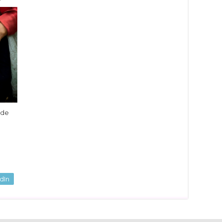
ide
dIn