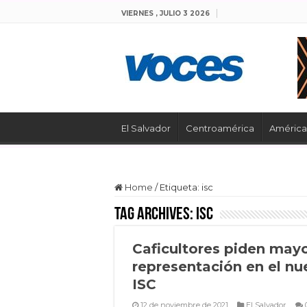
VIERNES , JULIO 3 2026
El Salvador
Centroamérica
América 
Home
/
Etiqueta:
isc
Tag Archives:
isc
Caficultores piden may
representación en el nu
ISC
12 de noviembre de 2021
El Salvador