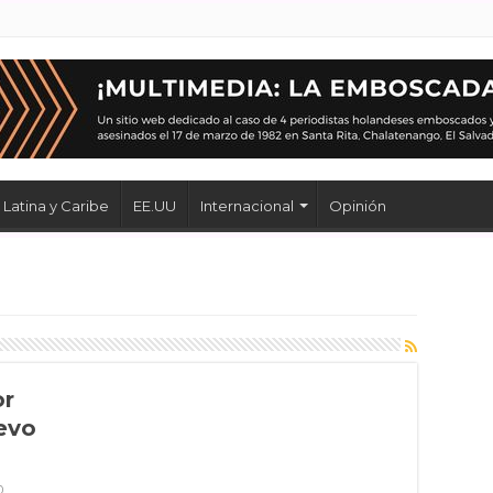
Latina y Caribe
EE.UU
Internacional
Opinión
or
evo
0