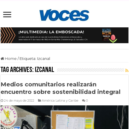
Home
/
Etiqueta:
Izcanal
Tag Archives:
Izcanal
Medios comunitarios realizarán
encuentro sobre sostenibilidad integral
24 de mayo de 2022
América Latina y Caribe
0