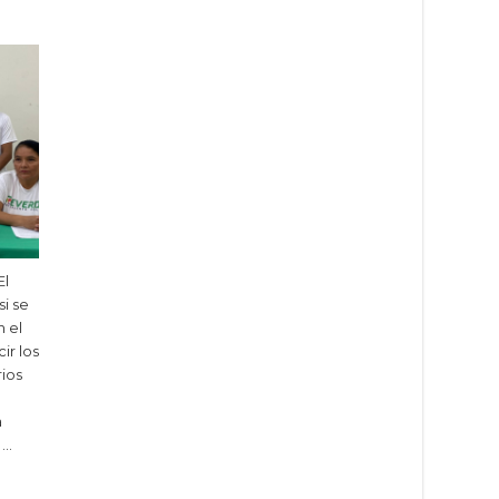
El
i se
n el
ir los
rios
a
 …