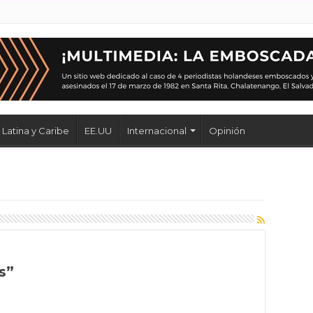
Latina y Caribe
EE.UU
Internacional
Opinión
s”