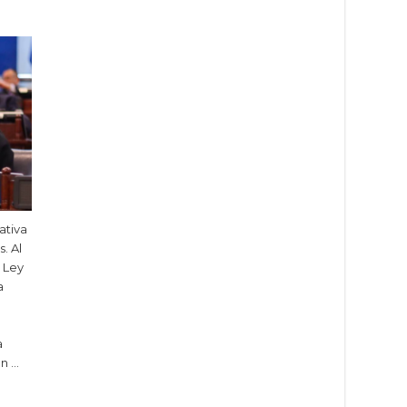
ativa
. Al
a Ley
a
a
én …