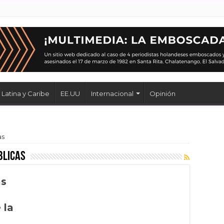
Latina y Caribe
EE.UU
Internacional
Opinión
as
blicas
as
 la