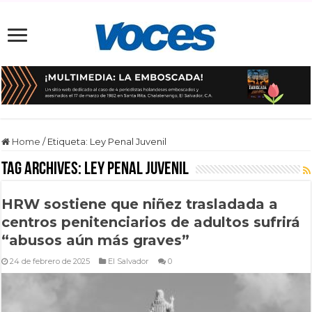
Home
/
Etiqueta:
Ley Penal Juvenil
Tag Archives:
Ley Penal Juvenil
HRW sostiene que niñez trasladada a
centros penitenciarios de adultos sufrirá
“abusos aún más graves”
24 de febrero de 2025
El Salvador
0