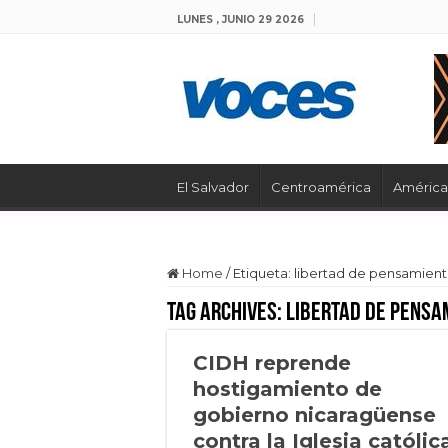
LUNES , JUNIO 29 2026
El Salvador
Centroamérica
América 
Home
/
Etiqueta:
libertad de pensamien
Tag Archives:
libertad de pensa
CIDH reprende
hostigamiento de
gobierno nicaragüense
contra la Iglesia católic