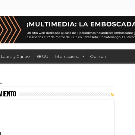
Latina y Caribe
EE.UU
Internacional
Opinión
to
miento
a