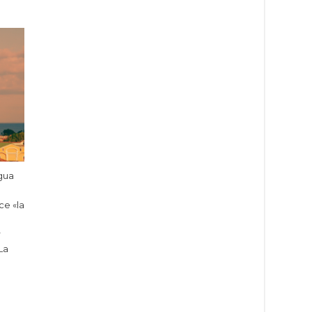
gua
ce «la
r
La