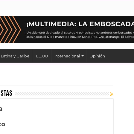
Latina y Caribe
EE.UU
Internacional
Opinión
istas
a
to