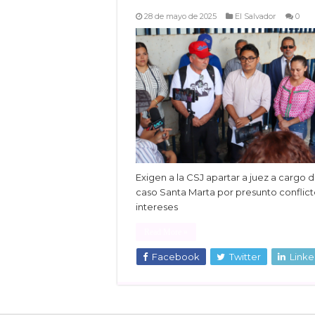
28 de mayo de 2025
El Salvador
0
Exigen a la CSJ apartar a juez a cargo d
caso Santa Marta por presunto conflic
intereses
Read More »
Facebook
Twitter
Linke