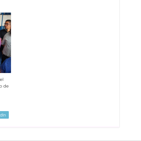
el
to de
dIn