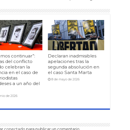
mos continuar”:
Declaran inadmisibles
as del conflicto
apelaciones tras la
o celebran la
segunda absolución en
cia en el caso de
el caso Santa Marta
riodistas
8 de mayo de 2026
deses a un año del
unio de 2026
tar
conectado
para publicar un comentario.