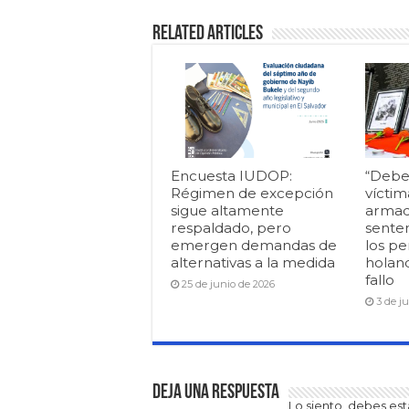
Related Articles
Encuesta IUDOP:
“Debe
Régimen de excepción
víctim
sigue altamente
armad
respaldado, pero
senten
emergen demandas de
los pe
alternativas a la medida
holan
fallo
25 de junio de 2026
3 de j
Deja una respuesta
Lo siento, debes es