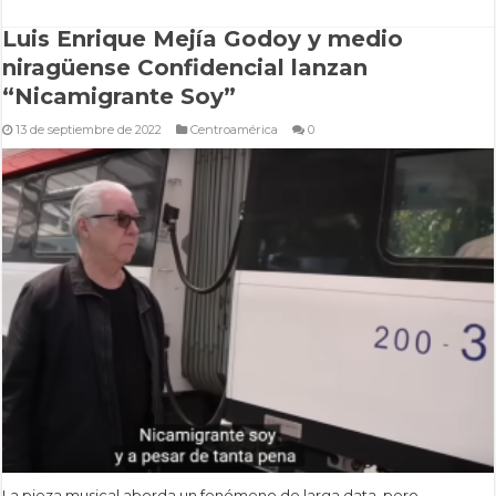
Luis Enrique Mejía Godoy y medio
niragüense Confidencial lanzan
“Nicamigrante Soy”
13 de septiembre de 2022
Centroamérica
0
La pieza musical aborda un fenómeno de larga data, pero