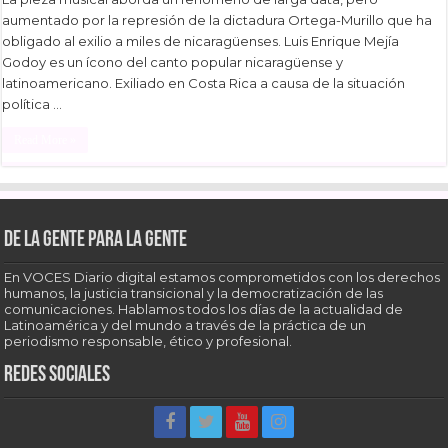
aumentado por la represión de la dictadura Ortega-Murillo que ha
obligado al exilio a miles de nicaragüenses. Luis Enrique Mejía
Godoy es un ícono del canto popular nicaragüense y
latinoamericano. Exiliado en Costa Rica a causa de la situación
política …
Read More »
De la gente para la gente
En VOCES Diario digital estamos comprometidos con los derechos
humanos, la justicia transicional y la democratización de las
comunicaciones. Hablamos todos los días de la actualidad de
Latinoamérica y del mundo a través de la práctica de un
periodismo responsable, ético y profesional.
Redes sociales