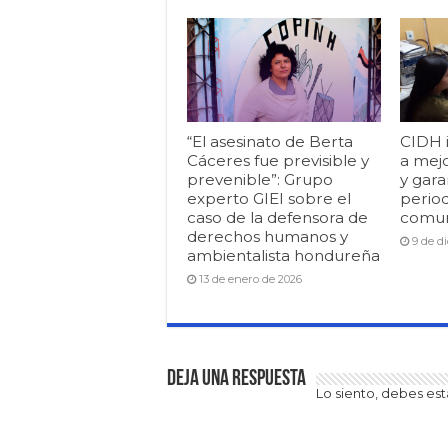
“El asesinato de Berta
CIDH 
Cáceres fue previsible y
a mej
prevenible”: Grupo
y gara
experto GIEI sobre el
period
caso de la defensora de
comun
derechos humanos y
9 de d
ambientalista hondureña
13 de enero de 2026
Deja una respuesta
Lo siento, debes es