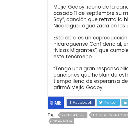
Mejía Godoy, ícono de la canc
pasado 11 de septiembre su m
Soy”, canción que retrata la 
Nicaragua, agudizada en los 
Esta obra es un coproducció
nicaragüense Confidencial, en
“Nicas Migrantes”, que cumpl
este fenómeno.
“Tengo una gran responsabil
canciones que hablan de esta
tiempo llena de esperanza de 
afirmó Mejía Godoy.
Facebook
Twitter
Share
Tags
CONFIDENCIAL
DICTADURA ORTEGA 
NICARAGUA