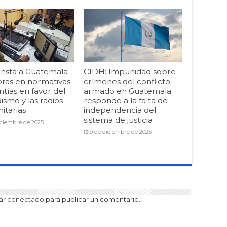
insta a Guatemala
CIDH: Impunidad sobre
oras en normativas
crímenes del conflicto
ntías en favor del
armado en Guatemala
ismo y las radios
responde a la falta de
itarias
independencia del
sistema de justicia
iciembre de 2025
9 de diciembre de 2025
tar
conectado
para publicar un comentario.