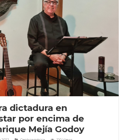
ra dictadura en
star por encima de
Enrique Mejía Godoy
e 2022
Centroamérica
120 Views