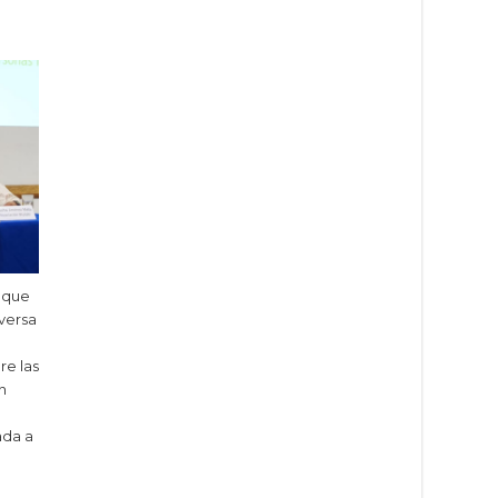
 que
versa
re las
n
ada a