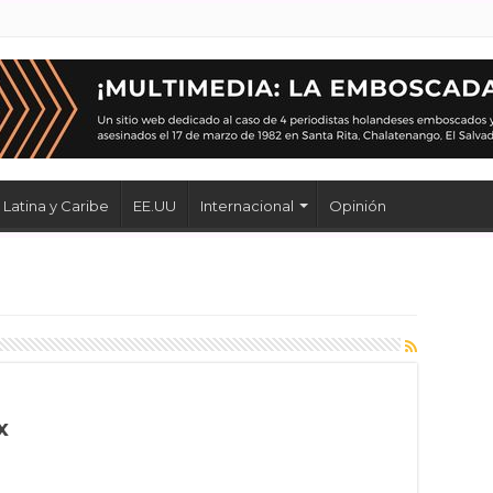
Latina y Caribe
EE.UU
Internacional
Opinión
x