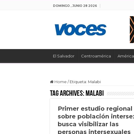
DOMINGO , JUNIO 28 2026
El Salvador
Centroamérica
América 
Home
/
Etiqueta:
Malabi
Tag Archives:
Malabi
Primer estudio regional
sobre población interse
busca visibilizar las
personas intersexuales