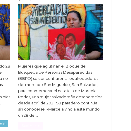
ado 28
Mujeres que aglutinan el Bloque de
ue
Búsqueda de Personas Desaparecidas
a no
(BBPD) se concentraron a los alrededores
us
del mercado San Miguelito, San Salvador,
para conmemorar el natalicio de Marcela
s días
Rodas, una mujer salvadoreña desaparecida
…
desde abril de 2021. Su paradero continúa
sin conocerse. «Marcela vino a este mundo
un 28 de …
dIn
Read More »