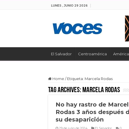
LUNES , JUNIO 29 2026
El Salvador
Centroamérica
América 
Home
/
Etiqueta:
Marcela Rodas
Tag Archives:
Marcela Rodas
No hay rastro de Marce
Rodas 3 años después 
su desaparición
29 de julio de 2024
El Salvador
0