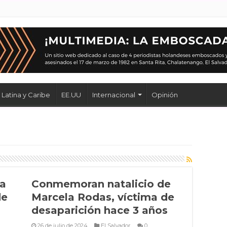
Latina y Caribe
EE.UU
Internacional
Opinión
la
Conmemoran natalicio de
de
Marcela Rodas, víctima de
desaparición hace 3 años
26 de julio de 2024
El Salvador
0