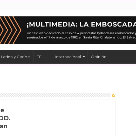
Latina y Caribe
EE.UU
Internacional
Opinión
te
 DD.
man