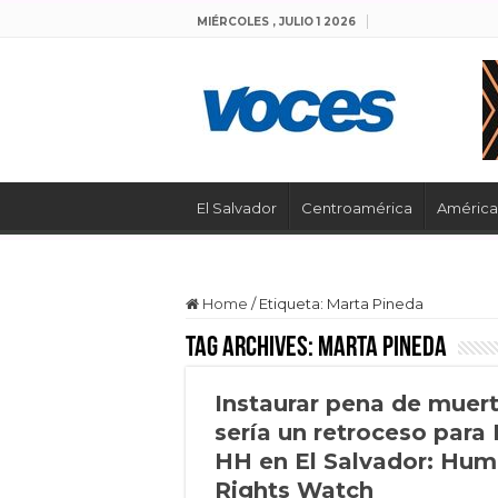
MIÉRCOLES , JULIO 1 2026
El Salvador
Centroamérica
América 
Home
/
Etiqueta:
Marta Pineda
Tag Archives:
Marta Pineda
Instaurar pena de muer
sería un retroceso para
HH en El Salvador: Hu
Rights Watch