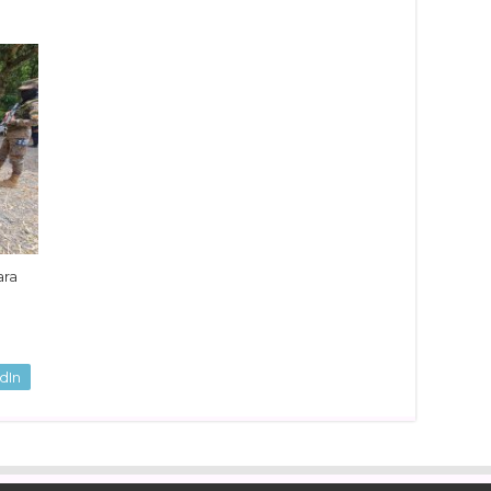
ara
dIn