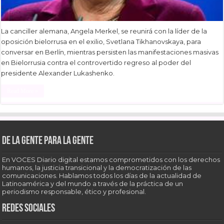
La canciller alemana, Angela Merkel, se reunirá con la líder de la
oposición bielorrusa en el exilio, Svetlana Tikhanovskaya, para
conversar en Berlín, mientras persisten las manifestaciones masivas
en Bielorrusia contra el controvertido regreso al poder del
presidente Alexander Lukashenko.
Read More »
De la gente para la gente
En VOCES Diario digital estamos comprometidos con los derechos
humanos, la justicia transicional y la democratización de las
comunicaciones. Hablamos todos los días de la actualidad de
Latinoamérica y del mundo a través de la práctica de un
periodismo responsable, ético y profesional.
Redes sociales