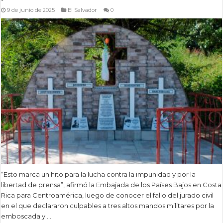
9 de junio de 2025
El Salvador
0
“Esto marca un hito para la lucha contra la impunidad y por la
libertad de prensa”, afirmó la Embajada de los Países Bajos en Costa
Rica para Centroamérica, luego de conocer el fallo del jurado civil
en el que declararon culpables a tres altos mandos militares por la
emboscada y …