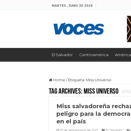
MARTES , JUNIO 30 2026
El Salvador
Centroamérica
América 
Home
/
Etiqueta:
Miss Universo
Tag Archives:
Miss Universo
Miss salvadoreña recha
peligro para la democra
en el país
10 de septiembre de 2021
El Salvador