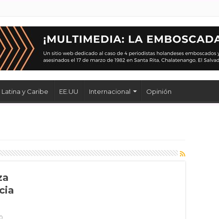
Latina y Caribe
EE.UU
Internacional
Opinión
za
cia
0