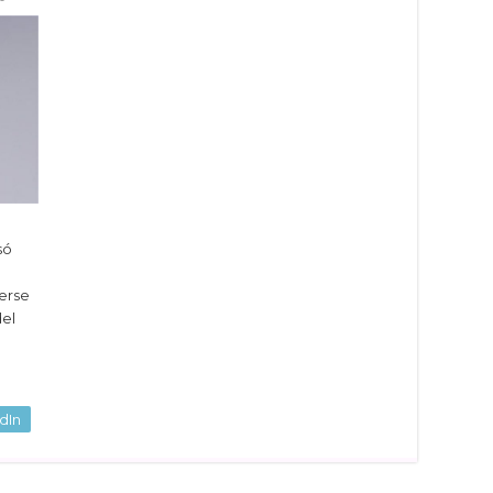
só
erse
del
dIn