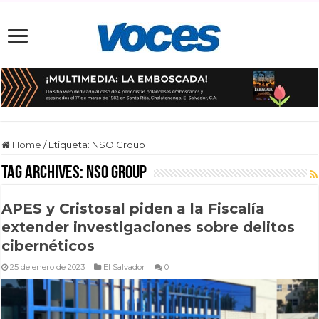
Home
/
Etiqueta:
NSO Group
Tag Archives:
NSO Group
APES y Cristosal piden a la Fiscalía
extender investigaciones sobre delitos
cibernéticos
25 de enero de 2023
El Salvador
0