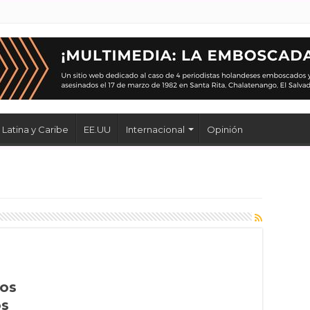
Latina y Caribe
EE.UU
Internacional
Opinión
ios
os