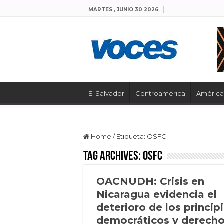
MARTES , JUNIO 30 2026
El Salvador
Centroamérica
América 
Home
/
Etiqueta:
OSFC
Tag Archives:
OSFC
OACNUDH: Crisis en
Nicaragua evidencia el
deterioro de los princip
democráticos y derech