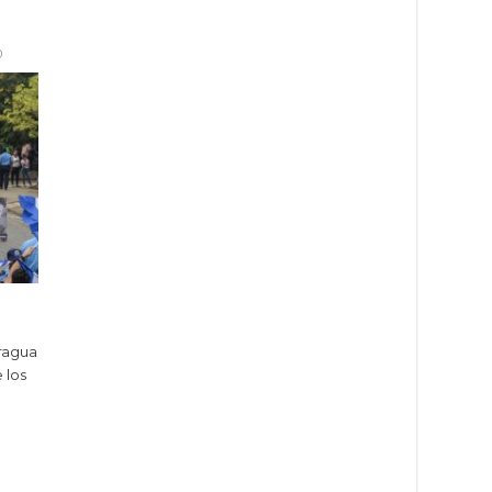
0
ragua
 los