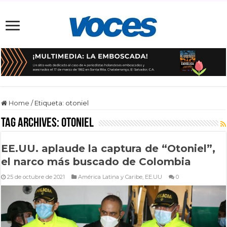
Home
/
Etiqueta:
otoniel
Tag Archives:
otoniel
EE.UU. aplaude la captura de “Otoniel”,
el narco más buscado de Colombia
25 de octubre de 2021
América Latina y Caribe
,
EE.UU
0