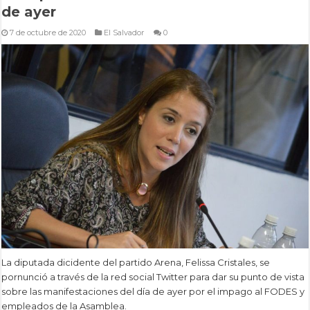
de ayer
7 de octubre de 2020
El Salvador
0
La diputada dicidente del partido Arena, Felissa Cristales, se
pornunció a través de la red social Twitter para dar su punto de vista
sobre las manifestaciones del día de ayer por el impago al FODES y
empleados de la Asamblea.