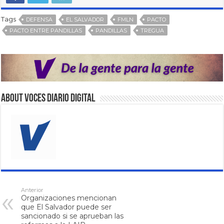
Tags
DEFENSA
EL SALVADOR
FMLN
PACTO
PACTO ENTRE PANDILLAS
PANDILLAS
TREGUA
About VOCES Diario digital
Anterior
Organizaciones mencionan
que El Salvador puede ser
sancionado si se aprueban las