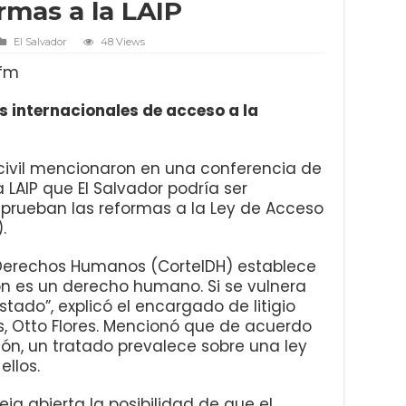
rmas a la LAIP
El Salvador
48 Views
7fm
s internacionales de acceso a la
civil mencionaron en una conferencia de
 LAIP que El Salvador podría ser
aprueban las reformas a la Ley de Acceso
.
 Derechos Humanos (CorteIDH) establece
ón es un derecho humano. Si se vulnera
tado”, explicó el encargado de litigio
os, Otto Flores. Mencionó que de acuerdo
ción, un tratado prevalece sobre una ley
ellos.
ja abierta la posibilidad de que el