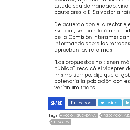
Estado sea demandado, sino
cautelares a El Salvador a raí
De acuerdo con el director e
Escobar, se mandará una carta
de la Comisión Interamerica
informando sobre los retroces
aprueban las reformas.
“Las propuestas no tienen más
pública”, recalcó el vicepres
mismo tiempo, dijo que el gob
obtendría la población con e
verían limitados.
Facebook
Twitter
Share
Tags
ACCIÓN CIUDADANA
ASOCIACIÓN AZ
TRACODA