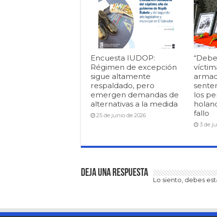
Encuesta IUDOP:
“Debe
Régimen de excepción
víctim
sigue altamente
armad
respaldado, pero
senten
emergen demandas de
los pe
alternativas a la medida
holan
fallo
25 de junio de 2026
3 de j
Deja una respuesta
Lo siento, debes es