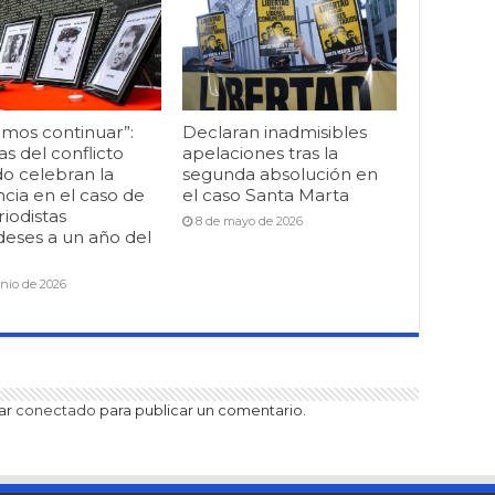
mos continuar”:
Declaran inadmisibles
as del conflicto
apelaciones tras la
o celebran la
segunda absolución en
cia en el caso de
el caso Santa Marta
riodistas
8 de mayo de 2026
deses a un año del
unio de 2026
tar
conectado
para publicar un comentario.