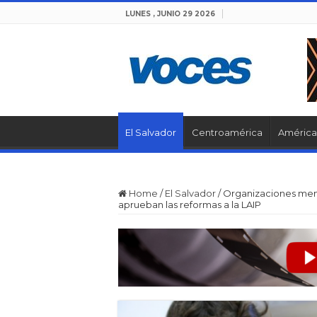
LUNES , JUNIO 29 2026
El Salvador
Centroamérica
América 
Home
/
El Salvador
/
Organizaciones menc
aprueban las reformas a la LAIP