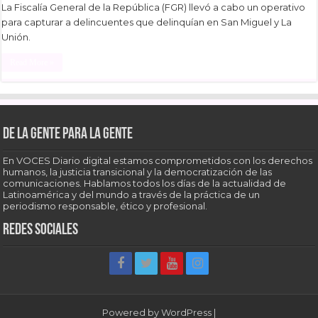
La Fiscalía General de la República (FGR) llevó a cabo un operativo
para capturar a delincuentes que delinquían en San Miguel y La
Unión.
Read More »
De la gente para la gente
En VOCES Diario digital estamos comprometidos con los derechos
humanos, la justicia transicional y la democratización de las
comunicaciones. Hablamos todos los días de la actualidad de
Latinoamérica y del mundo a través de la práctica de un
periodismo responsable, ético y profesional.
Redes sociales
Powered by
WordPress
|