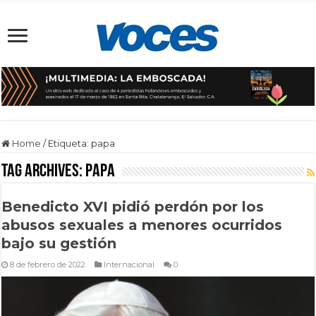
Home
/
Etiqueta:
papa
Tag Archives:
papa
Benedicto XVI pidió perdón por los
abusos sexuales a menores ocurridos
bajo su gestión
8 de febrero de 2022
Internacional
0