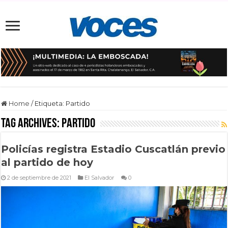
Home
/
Etiqueta:
Partido
Tag Archives:
Partido
Policías registra Estadio Cuscatlán previo
al partido de hoy
2 de septiembre de 2021
El Salvador
0