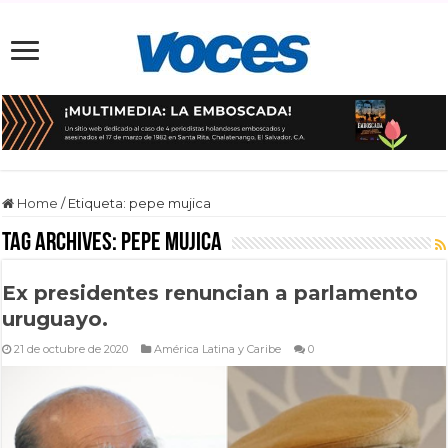
Home
/
Etiqueta:
pepe mujica
Tag Archives:
pepe mujica
Ex presidentes renuncian a parlamento
uruguayo.
21 de octubre de 2020
América Latina y Caribe
0