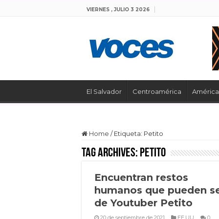
VIERNES , JULIO 3 2026
El Salvador
Centroamérica
América 
Home
/
Etiqueta:
Petito
Tag Archives:
Petito
Encuentran restos
humanos que pueden s
de Youtuber Petito
20 de septiembre de 2021
EE.UU
0