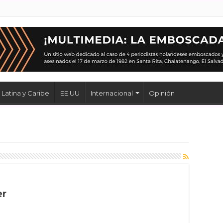
Latina y Caribe
EE.UU
Internacional
Opinión
er