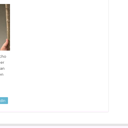
echo
ber
han
en
dIn