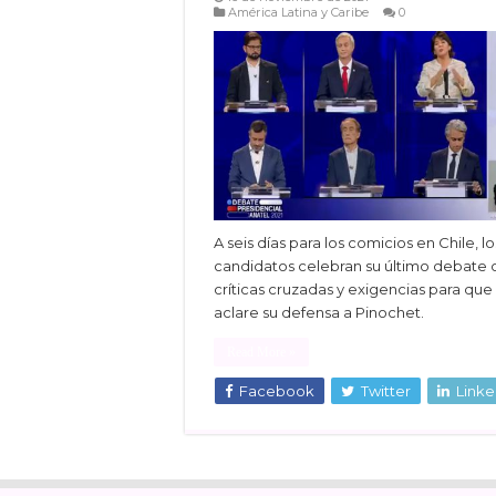
América Latina y Caribe
0
A seis días para los comicios en Chile, lo
candidatos celebran su último debate 
críticas cruzadas y exigencias para que
aclare su defensa a Pinochet.
Read More »
Facebook
Twitter
Linke