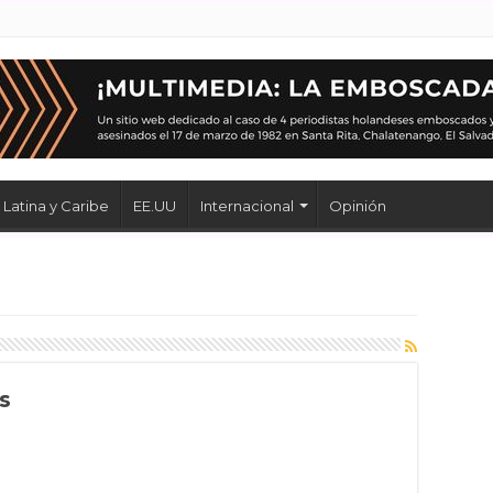
Latina y Caribe
EE.UU
Internacional
Opinión
s