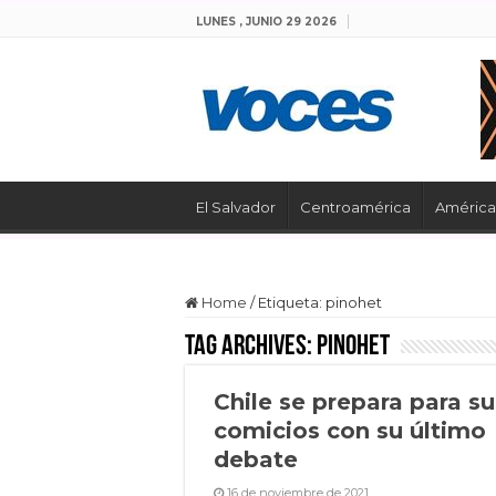
LUNES , JUNIO 29 2026
El Salvador
Centroamérica
América 
Home
/
Etiqueta:
pinohet
Tag Archives:
pinohet
Chile se prepara para su
comicios con su último
debate
16 de noviembre de 2021