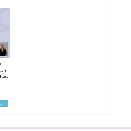
s
con
 Kast
dIn