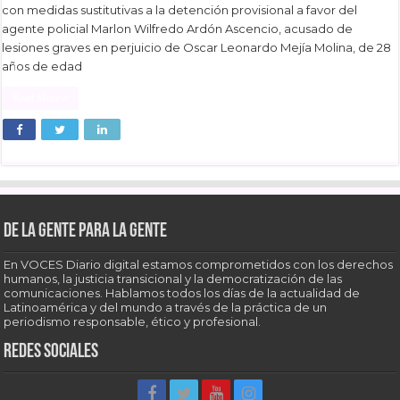
con medidas sustitutivas a la detención provisional a favor del
agente policial Marlon Wilfredo Ardón Ascencio, acusado de
lesiones graves en perjuicio de Oscar Leonardo Mejía Molina, de 28
años de edad
Read More »
De la gente para la gente
En VOCES Diario digital estamos comprometidos con los derechos
humanos, la justicia transicional y la democratización de las
comunicaciones. Hablamos todos los días de la actualidad de
Latinoamérica y del mundo a través de la práctica de un
periodismo responsable, ético y profesional.
Redes sociales