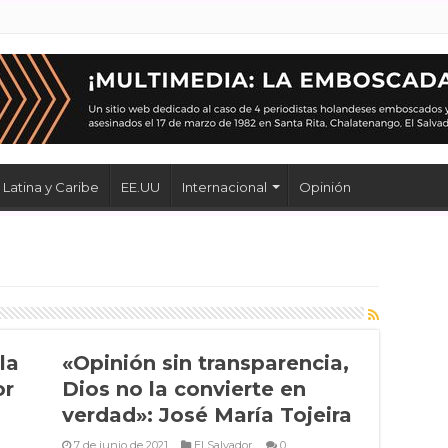
Latina y Caribe
EE.UU
Internacional
Opinión
la
«Opinión sin transparencia,
or
Dios no la convierte en
verdad»: José María Tojeira
7 de junio de 2021
El Salvador
0