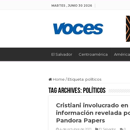
MARTES , JUNIO 30 2026
El Salvador
Centroamérica
América 
Home
/
Etiqueta:
políticos
Tag Archives:
políticos
Cristiani involucrado en 
información revelada p
Pandora Papers
4 de octubre de 2021
El Salvador
0