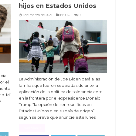
hijos en Estados Unidos
1 de marzo de 2021
EE.UU
0
ncia
La Administración de Joe Biden dará a las
or el
familias que fueron separadas durante la
mente
aplicación de la política de tolerancia cero
p. Mi
en la frontera por el expresidente Donald
y
Trump “la opción de ser reunificas en
Estados Unidos o en su país de origen”,
según se prevé que anuncie este lunes …
Read More »
dIn