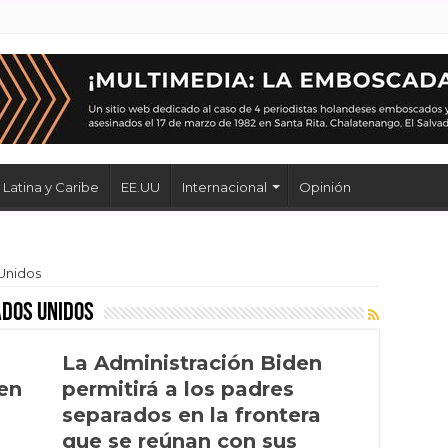
Latina y Caribe
EE.UU
Internacional
Opinión
Unidos
ados Unidos
La Administración Biden
 en
permitirá a los padres
separados en la frontera
que se reúnan con sus