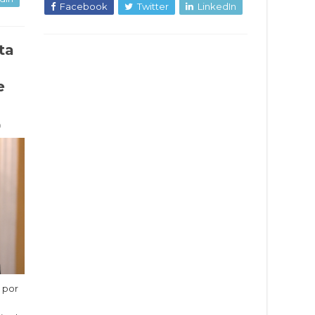
Facebook
Twitter
LinkedIn
ta
e
0
r por
a