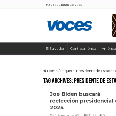
MARTES , JUNIO 30 2026
El Salvador
Centroamérica
América 
Home
/
Etiqueta:
Presidente de Estados 
Tag Archives:
Presidente de Est
Joe Biden buscará
reelección presidencial
2024
25 de marzo de 2021
EE.UU
0