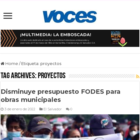
Home
/
Etiqueta:
proyectos
Tag Archives:
proyectos
Disminuye presupuesto FODES para
obras municipales
3 de enero de 2022
El Salvador
0