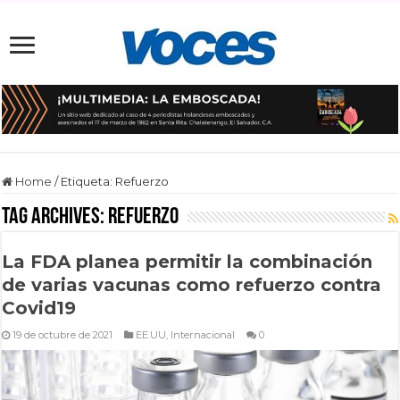
Home
/
Etiqueta:
Refuerzo
Tag Archives:
Refuerzo
La FDA planea permitir la combinación
de varias vacunas como refuerzo contra
Covid19
19 de octubre de 2021
EE.UU
,
Internacional
0