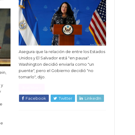
Asegura que la relación de entre los Estados
Unidos y El Salvador está "en pausa".
Washington decidió enviarla como "un
puente", pero el Gobierno decidió "no
ein,
tomarlo", dijo.
 y
Read More »
y
Facebook
Twitter
LinkedIn
de
be