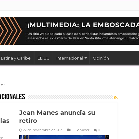
Latina y Caribe
EE.UU
Internacional
Opinión
les
acionales
Jean Manes anuncia su
las
retiro
22 de noviembre de 2021
El Salvador
0
ón