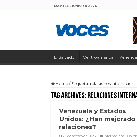
MARTES , JUNIO 30 2026
El Salvador
Centroamérica
América 
Home
/
Etiqueta:
relaciones internaciona
Tag Archives:
relaciones intern
Venezuela y Estados
Unidos: ¿Han mejorado 
relaciones?
25 de agosto de 2025
Internacional
,
Opini