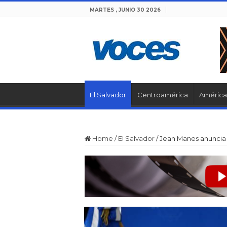
MARTES , JUNIO 30 2026
El Salvador
Centroamérica
América 
Home
/
El Salvador
/
Jean Manes anuncia 