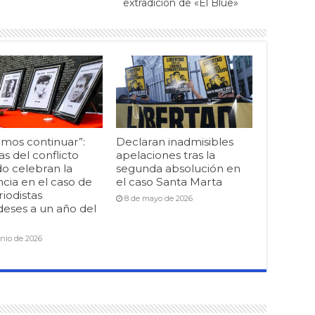
extradición de «El Blue»
mos continuar”:
Declaran inadmisibles
as del conflicto
apelaciones tras la
o celebran la
segunda absolución en
cia en el caso de
el caso Santa Marta
riodistas
8 de mayo de 2026
deses a un año del
unio de 2026