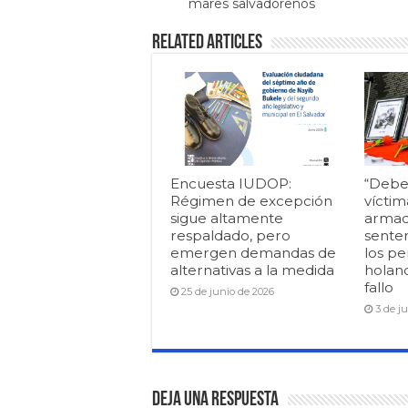
mares salvadoreños
Related Articles
Encuesta IUDOP:
“Debe
Régimen de excepción
víctim
sigue altamente
armad
respaldado, pero
senten
emergen demandas de
los pe
alternativas a la medida
holan
fallo
25 de junio de 2026
3 de j
Deja una respuesta