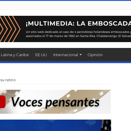
Latina y Caribe
EE.UU
Internacional
Opinión
su retiro