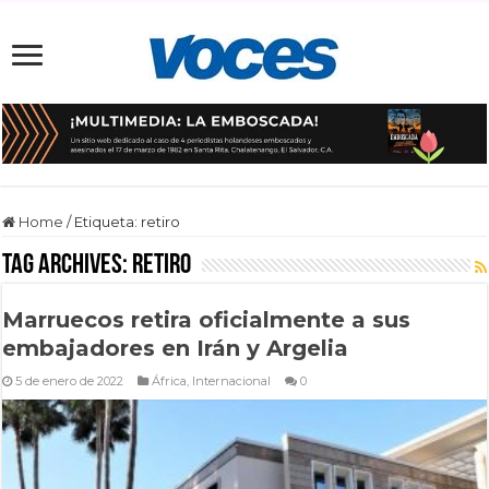
Home
/
Etiqueta:
retiro
Tag Archives:
retiro
Marruecos retira oficialmente a sus
embajadores en Irán y Argelia
5 de enero de 2022
África
,
Internacional
0