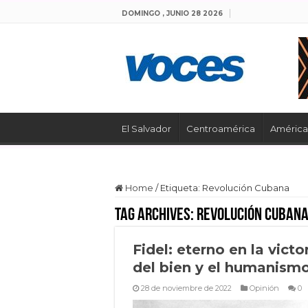
DOMINGO , JUNIO 28 2026
El Salvador
Centroamérica
América 
Home
/
Etiqueta:
Revolución Cubana
Tag Archives:
Revolución Cuban
Fidel: eterno en la victo
del bien y el humanism
28 de noviembre de 2022
Opinión
0