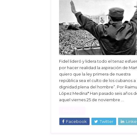
Fidel lideró y lidera todo el tenaz esfue
por hacer realidad la aspiración de Mart
quiero que la ley primera de nuestra
república sea el culto de los cubanos a 
dignidad plena del hombre”. Por Raim
López Medina* Han pasado seis años 
aquel viernes 25 de noviembre …
Read More »
Facebook
Twitter
Linke