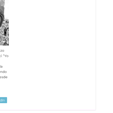
rzo
í: “Yo
la
undo
desde
dIn