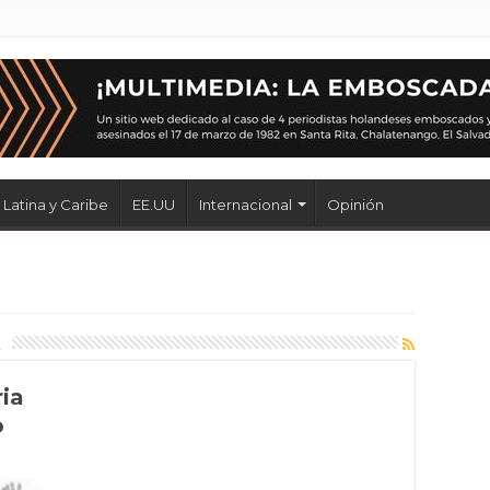
Latina y Caribe
EE.UU
Internacional
Opinión
a
ria
o