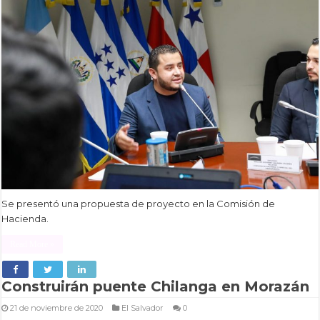
Se presentó una propuesta de proyecto en la Comisión de
Hacienda.
Read More »
Construirán puente Chilanga en Morazán
21 de noviembre de 2020
El Salvador
0