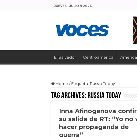
JUEVES , JULIO 9 2026
El Salvador
Centroamérica
América 
Home
/
Etiqueta:
Russia Today
Tag Archives:
Russia Today
Inna Afinogenova confi
su salida de RT: “Yo no
hacer propaganda de
guerra”