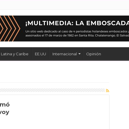
Latina y Caribe
EE.UU
Internacional
Opinión
rmó
 voy