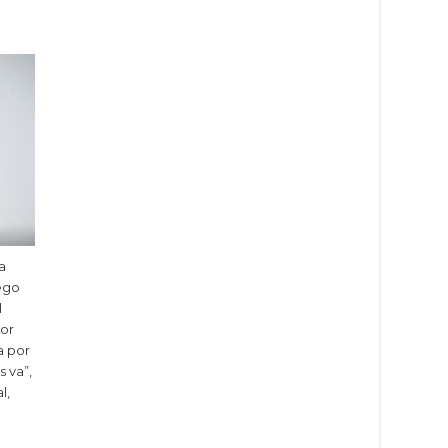
a
uego
l
Por
a por
s va”,
l,