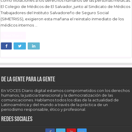
como violaciones a los derechos humanos de las personas médicas.
El Colegio de Médicos de El Salvador, junto al Sindicato de Médicos
Trabajadores del Instituto Salvadoreño de Seguro Social
(SIMETRISS), exigieron esta mañana el reinstalo inmediato de los
médicos internos …
Read More »
De la gente para la gente
En VOCES Diario digital estamos comprometidos con los derechos
humanos, la justicia transicional y la democratización de las
comunicaciones. Hablamos todos los días de la actualidad de
Latinoamérica y del mundo a través de la práctica de un
periodismo responsable, ético y profesional.
Redes sociales