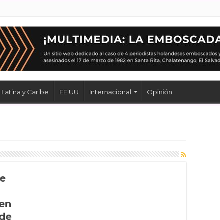
Latina y Caribe
EE.UU
Internacional
Opinión
de
en
 de