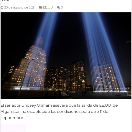
30 de agosto de 2021
EE.UU
0
El senador Lindsey Graham asevera que la salida de EE.UU. de
Afganistán ha establecido las condiciones para otro 11 de
septiembre.
Read More »