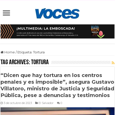
Home
/
Etiqueta:
Tortura
Tag Archives:
Tortura
“Dicen que hay tortura en los centros
penales y es imposible”, asegura Gustavo
Villatoro, ministro de Justicia y Seguridad
Pública, pese a denuncias y testimonios
3 de octubre de 2023
El Salvador
0