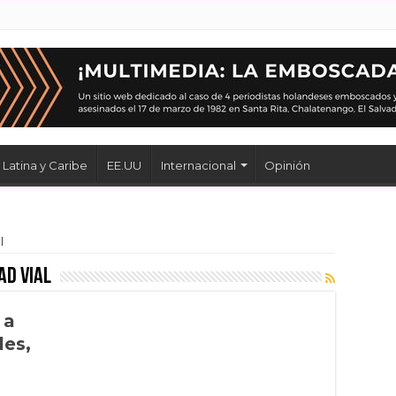
Latina y Caribe
EE.UU
Internacional
Opinión
l
ad Vial
 a
les,