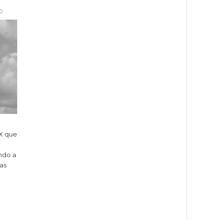
0
 X que
ndo a
as