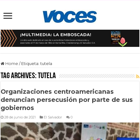
Home
/
Etiqueta:
tutela
Tag Archives:
tutela
Organizaciones centroamericanas
denuncian persecusión por parte de sus
gobiernos
28 de junio de 2021
El Salvador
0