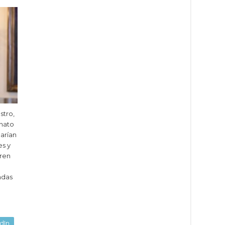
stro,
inato
darían
es y
aren
ndas
dIn