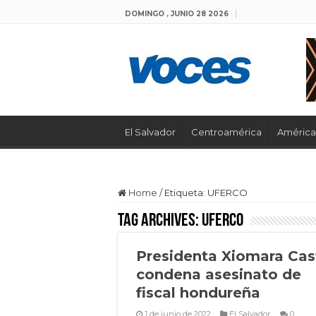
DOMINGO , JUNIO 28 2026
El Salvador
Centroamérica
América 
Home
/
Etiqueta:
UFERCO
Tag Archives:
UFERCO
Presidenta Xiomara Cas
condena asesinato de
fiscal hondureña
1 de junio de 2022
El Salvador
0