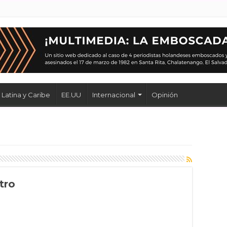
Latina y Caribe
EE.UU
Internacional
Opinión
tro