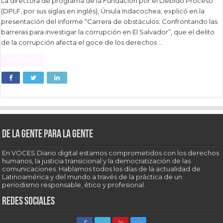
La directora de programa de la Fundación por el Debido Proceso
(DPLF, por sus siglas en inglés), Úrsula Indacochea, explicó en la
presentación del informe “Carrera de obstáculos: Confrontando las
barreras para investigar la corrupción en El Salvador”, que el delito
de la corrupción afecta el goce de los derechos …
Read More »
De la gente para la gente
En VOCES Diario digital estamos comprometidos con los derechos
humanos, la justicia transicional y la democratización de las
comunicaciones. Hablamos todos los días de la actualidad de
Latinoamérica y del mundo a través de la práctica de un
periodismo responsable, ético y profesional.
Redes sociales