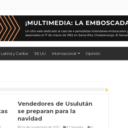
Latina y Caribe
EE.UU
Internacional
Opinión
Vendedores de Usulután
tas
se preparan para la
navidad
0
24 de noviembre de 2020
El Salvador
0