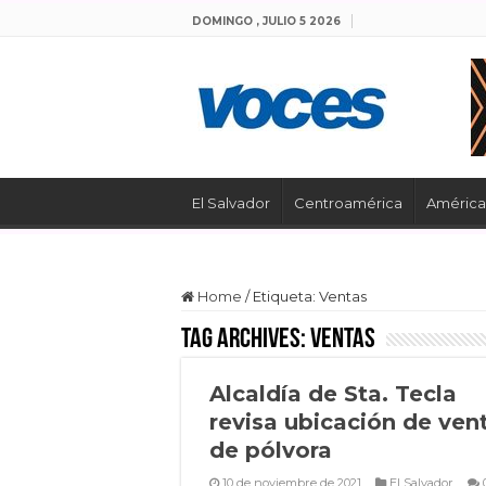
DOMINGO , JULIO 5 2026
El Salvador
Centroamérica
América 
Home
/
Etiqueta:
Ventas
Tag Archives:
Ventas
Alcaldía de Sta. Tecla
revisa ubicación de ven
de pólvora
10 de noviembre de 2021
El Salvador