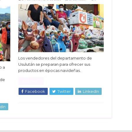
Los vendedores del departamento de
Usulután se preparan para ofrecer sus
o a
productos en épocas navideñas.
sde
Read More »
Facebook
Twitter
LinkedIn
dIn